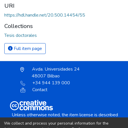
URI
https://hdl.handle.net/20.500.14454/55
Collections
Tesis doctorales
Full item page
Avda. Universidades 24
48007 Bilbao
+34 944 139 000
Contact
Unless otherwise noted, the item license is described
as:
We collect and process your personal information for the