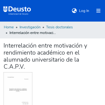
(current)
Log In
Home
Investigación
Tesis doctorales
DeustoTeka
Interrelación entre motivación y rendimiento académico en el alumnado universitario de la C.A.P.V.
Interrelación entre motivación y
Communities
rendimiento académico en el
&
Collections
alumnado universitario de la
C.A.P.V.
All of DSpace
Statistics
Policies