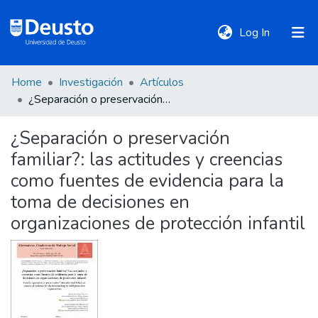
(current)
Log In
Home
Investigación
Artículos
DeustoTeka
¿Separación o preservación familiar?: las actitudes y creencias como fuentes de evidencia para la toma de decisiones en organizaciones de protección infantil
¿Separación o preservación
Communities
familiar?: las actitudes y creencias
&
Collections
como fuentes de evidencia para la
toma de decisiones en
All of DSpace
organizaciones de protección infantil
Statistics
Policies