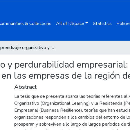
Communities & Collections
All of DSpace
Statistics
Policie
Aprendizaje organizativo y perdurabilidad empresarial: un estudio de los factores determinantes en las empresas de la región de Monterrey (México)
o y perdurabilidad empresarial:
 en las empresas de la región d
Abstract
La tesis que se presenta abarca las teorías referentes al
Organizativo (Organizational Learning) y la Resistencia (P
Empresarial (Business Resilience), teorías que han estud
organizaciones responden a los cambios del entorno de l
prosperan y sobreviven a lo largo de largos períodos de 