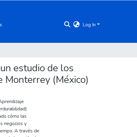
s
Log In
 un estudio de los
e Monterrey (México)
 Aprendizaje
erdurabilidad)
iado cómo las
os negocios y
tiempo. A través de