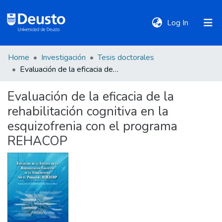
(current)
Log In
Home
Investigación
Tesis doctorales
DeustoTeka
Evaluación de la eficacia de la rehabilitación cognitiva en la esquizofrenia con el programa REHACOP
Evaluación de la eficacia de la
Communities
rehabilitación cognitiva en la
&
Collections
esquizofrenia con el programa
REHACOP
All of DSpace
Statistics
Policies