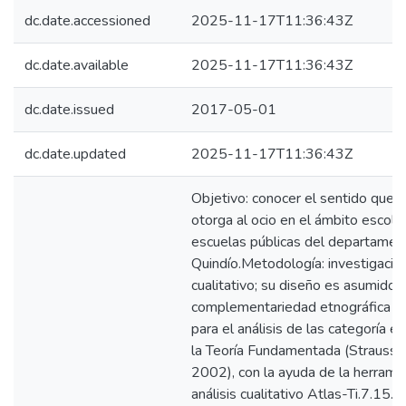
dc.date.accessioned
2025-11-17T11:36:43Z
dc.date.available
2025-11-17T11:36:43Z
dc.date.issued
2017-05-01
dc.date.updated
2025-11-17T11:36:43Z
Objetivo: conocer el sentido que s
otorga al ocio en el ámbito escolar
escuelas públicas del departamen
Quindío.Metodología: investigació
cualitativo; su diseño es asumido 
complementariedad etnográfica y s
para el análisis de las categoría e
la Teoría Fundamentada (Strauss &
2002), con la ayuda de la herrami
análisis cualitativo Atlas-Ti.7.15. 