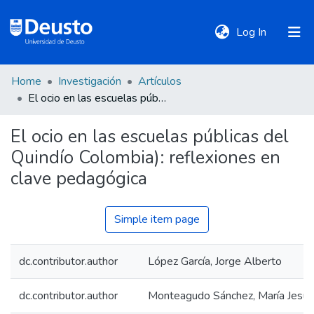
(current)
Log In
Home
Investigación
Artículos
DeustoTeka
El ocio en las escuelas públicas del Quindío Colombia): reflexiones en clave pedagógica
El ocio en las escuelas públicas del
Communities
Quindío Colombia): reflexiones en
&
Collections
clave pedagógica
All of DSpace
Simple item page
dc.contributor.author
López García, Jorge Alberto
Statistics
dc.contributor.author
Monteagudo Sánchez, María Jesús
Policies