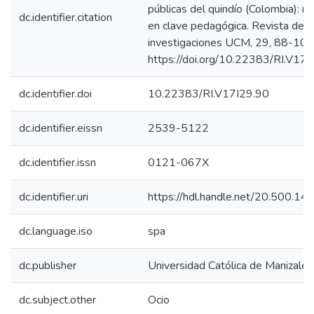
públicas del quindío (Colombia): r
dc.identifier.citation
en clave pedagógica. Revista de
investigaciones UCM, 29, 88-101
https://doi.org/10.22383/RI.V17I
dc.identifier.doi
10.22383/RI.V17I29.90
dc.identifier.eissn
2539-5122
dc.identifier.issn
0121-067X
dc.identifier.uri
https://hdl.handle.net/20.500.1
dc.language.iso
spa
dc.publisher
Universidad Católica de Manizales
dc.subject.other
Ocio