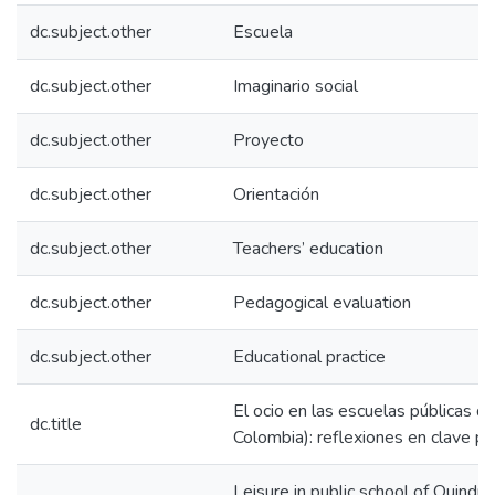
dc.subject.other
Escuela
dc.subject.other
Imaginario social
dc.subject.other
Proyecto
dc.subject.other
Orientación
dc.subject.other
Teachers’ education
dc.subject.other
Pedagogical evaluation
dc.subject.other
Educational practice
El ocio en las escuelas públicas d
dc.title
Colombia): reflexiones en clave p
Leisure in public school of Quindío