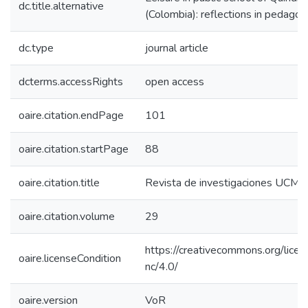
dc.title.alternative
(Colombia): reflections in pedagog
dc.type
journal article
dcterms.accessRights
open access
oaire.citation.endPage
101
oaire.citation.startPage
88
oaire.citation.title
Revista de investigaciones UCM
oaire.citation.volume
29
https://creativecommons.org/licen
oaire.licenseCondition
nc/4.0/
oaire.version
VoR