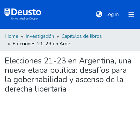
(current)
Log In
Home
Investigación
Capítulos de libros
DeustoTeka
Elecciones 21-23 en Argentina, una nueva etapa política: desafíos para la gobernabilidad y ascenso de la derecha libertaria
Elecciones 21-23 en Argentina, una
Communities
nueva etapa política: desafíos para
&
Collections
la gobernabilidad y ascenso de la
derecha libertaria
All of DSpace
Statistics
Policies