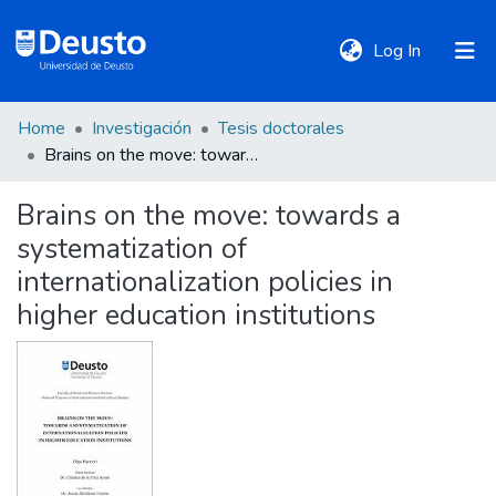
(current)
Log In
Home
Investigación
Tesis doctorales
DeustoTeka
Brains on the move: towards a systematization of internationalization policies in higher education institutions
Brains on the move: towards a
Communities
systematization of
&
Collections
internationalization policies in
higher education institutions
All of DSpace
Statistics
Policies