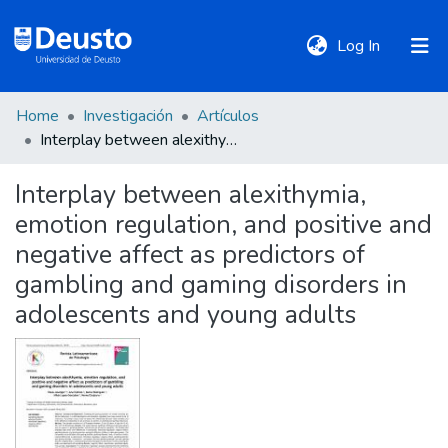
(current)
Log In
Home
Investigación
Artículos
DeustoTeka
Interplay between alexithymia, emotion regulation, and positive and negative affect as predictors of gambling and gaming disorders in adolescents and young adults
Interplay between alexithymia,
Communities
emotion regulation, and positive and
&
Collections
negative affect as predictors of
gambling and gaming disorders in
All of DSpace
adolescents and young adults
Statistics
Policies