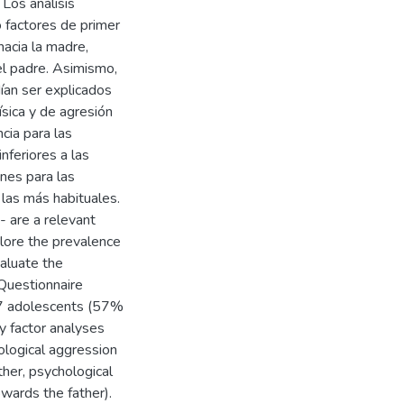
Los análisis
o factores de primer
hacia la madre,
 el padre. Asimismo,
ían ser explicados
sica y de agresión
cia para las
nferiores a las
nes para las
 las más habituales.
- are a relevant
plore the prevalence
aluate the
Questionnaire
417 adolescents (57%
ry factor analyses
ological aggression
her, psychological
wards the father).