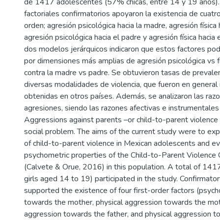
de 1417 adolescentes (57% chicas, entre 14 y 19 años). 
factoriales confirmatorios apoyaron la existencia de cuatr
orden; agresión psicológica hacia la madre, agresión física 
agresión psicológica hacia el padre y agresión física hacia
dos modelos jerárquicos indicaron que estos factores pod
por dimensiones más amplias de agresión psicológica vs fí
contra la madre vs padre. Se obtuvieron tasas de prevalen
diversas modalidades de violencia, que fueron en general i
obtenidas en otros países. Además, se analizaron las razo
agresiones, siendo las razones afectivas e instrumentales
Aggressions against parents –or child-to-parent violence 
social problem. The aims of the current study were to ex
of child-to-parent violence in Mexican adolescents and ev
psychometric properties of the Child-to-Parent Violence 
(Calvete & Orue, 2016) in this population. A total of 1
girls aged 14 to 19) participated in the study. Confirmato
supported the existence of four first-order factors (psych
towards the mother, physical aggression towards the mot
aggression towards the father, and physical aggression to