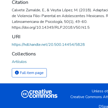
Citation
Calvete Zumalde, E., & Veytia López, M. (2018). Adaptaci
de Violencia Filio-Parental en Adolescentes Mexicanos. 
Latinoamericana de Psicología, 50(1), 49-60.
https://doi.org/10.14349/RLP.2018.V50.N1.5
URI
https://hdl.handle.net/20.500.14454/5828
Collections
Artículos
Full item page
Unless ot
Creative Commons Att
DSpa