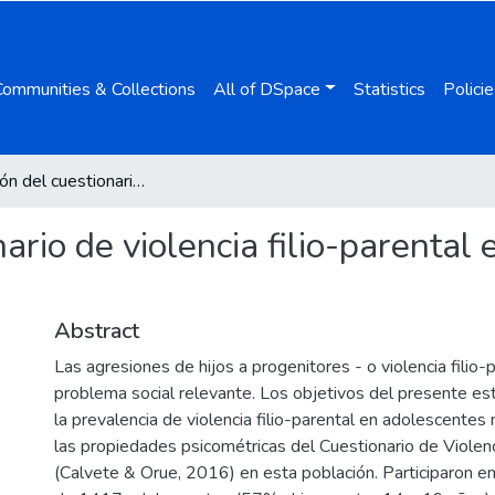
Communities & Collections
All of DSpace
Statistics
Policie
Adaptación del cuestionario de violencia filio-parental en adolescentes mexicanos
ario de violencia filio-parental
Abstract
Las agresiones de hijos a progenitores - o violencia filio-
problema social relevante. Los objetivos del presente est
la prevalencia de violencia filio-parental en adolescentes
las propiedades psicométricas del Cuestionario de Violenc
(Calvete & Orue, 2016) en esta población. Participaron en