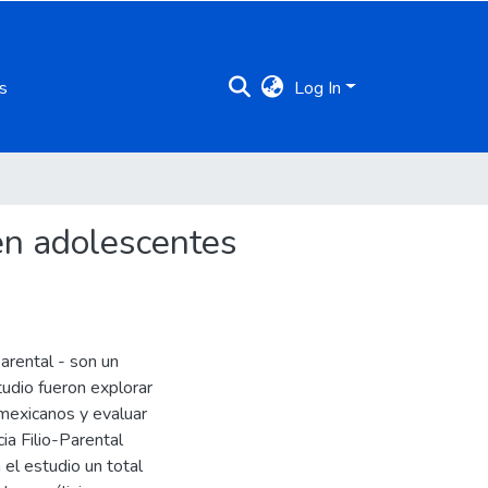
s
Log In
 en adolescentes
parental - son un
udio fueron explorar
 mexicanos y evaluar
ia Filio-Parental
 el estudio un total