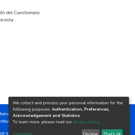
ón del Cuestionario
Revista
We collect and process your personal information for the
following purposes:
Authentication, Preferences,
herwise noted, the item license is described as:
Acknowledgement and Statistics
.
ribution-NonCommercial-NoDerivs 4.0 License
To learn more, please read our
privacy policy
.
ce software
copyright © 2002-2026
LYRASIS
Customize
Decline
That's ok