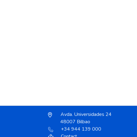
Avda. Universidades 24
48007 Bilbao
+34 944 139 000
Contact