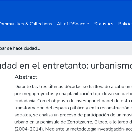
Communities & Collections
All of DSpace
Statistics
Policie
Al participar se hace ciudad en el entretanto: urbanismo emergente en Bilbao
iudad en el entretanto: urbanis
Abstract
Durante las tres últimas décadas se ha llevado a cabo un
por megaproyectos y una planificación top-down sin partic
ciudadanía. Con el objetivo de investigar el papel de esta 
transformación del espacio público y en la reconstrucción 
sociales, se analiza un proceso de participación de un mov
urbano en la península de Zorrotzaurre, Bilbao, a lo largo
(2004-2014). Mediante la metodología investigación-acci