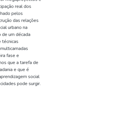
cipação real dos
nhado pelos
trução das relações
cial urbano na
go de um década
 técnicas
e multicamadas
ira fase e
os que a tarefa de
dadania e que é
aprendizagem social
idades pode surgir.