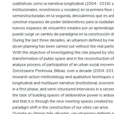
cualitativas como la narrativa longitudinal (2004- 2016) y
institucionales, económicos y sociales) en la primera fase 
semiestructuradas en la segunda, descubrimos que es ard
construir espacios de poder deliberativos para la ciudadan
nuevos espacios de encuentro creados por un aprendizaje
puede surgir un cambio de paradigma en la construcción d
During the last three decades, an urbanism defined by m
down planning has been carried out without the real partici
With the objective of investigating the role played by citi
transformation of public space and in the reconstruction of
analyse process of participation of an urban social movem
Zorrotzaurre Peninsula, Bilbao, over a decade (2004-201
research-action methodology and qualitative techniques s
longitudinal and multilayer narrative (institutional, economi
in a first phase, and semi-structured interviews in a seco
the task of building spaces of deliberative power is arduou
and that it is through the new meeting spaces created by s
paradigm shift in the construction of our cities can arise.
Durante as últimas três décadas, um urbanismo definido