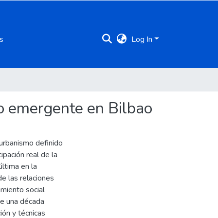
s
Log In
mo emergente en Bilbao
 urbanismo definido
ipación real de la
última en la
de las relaciones
imiento social
 de una década
ón y técnicas