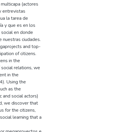
 multicapa (actores
y entrevistas
ua la tarea de
ía y que es en los
 social en donde
e nuestras ciudades.
egaprojects and top-
pation of citizens.
zens in the
 social relations, we
ent in the
4). Using the
uch as the
c and social actors)
nd, we discover that
s for the citizens,
ocial learning that a
 por megaproyectos e