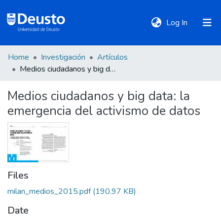
(current)
Log In
Home
Investigación
Artículos
DeustoTeka
Medios ciudadanos y big data: la emergencia del activismo de datos
Medios ciudadanos y big data: la
Communities
emergencia del activismo de datos
&
Collections
All of DSpace
Files
Statistics
milan_medios_2015.pdf
(190.97 KB)
Date
Policies