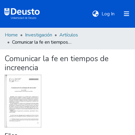
(current)
Log In
Home
Investigación
Artículos
DeustoTeka
Comunicar la fe en tiempos de increencia
Comunicar la fe en tiempos de
Communities
increencia
&
Collections
All of DSpace
Statistics
Policies