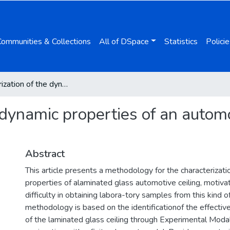
Communities & Collections
All of DSpace
Statistics
Policie
Characterization of the dynamic properties of an automotive laminated glass ceiling
 dynamic properties of an autom
Abstract
This article presents a methodology for the characterizati
properties of alaminated glass automotive ceiling, motiva
difficulty in obtaining labora-tory samples from this kind 
methodology is based on the identificationof the effecti
of the laminated glass ceiling through Experimental Modal