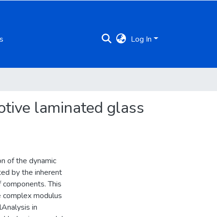
s
Log In
otive laminated glass
on of the dynamic
ted by the inherent
of components. This
ve complex modulus
Analysis in