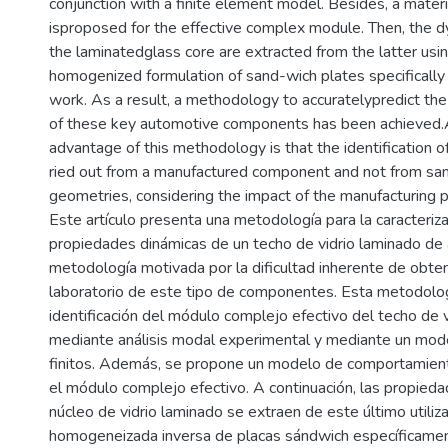
conjunction with a finite element model. Besides, a mater
isproposed for the effective complex module. Then, the d
the laminatedglass core are extracted from the latter usi
homogenized formulation of sand-wich plates specifically
work. As a result, a methodology to accuratelypredict th
of these key automotive components has been achieved.A
advantage of this methodology is that the identification of
ried out from a manufactured component and not from sa
geometries, considering the impact of the manufacturing 
Este artículo presenta una metodología para la caracteriza
propiedades dinámicas de un techo de vidrio laminado de
metodología motivada por la dificultad inherente de obt
laboratorio de este tipo de componentes. Esta metodolog
identificación del módulo complejo efectivo del techo de 
mediante análisis modal experimental y mediante un mo
finitos. Además, se propone un modelo de comportamient
el módulo complejo efectivo. A continuación, las propied
núcleo de vidrio laminado se extraen de este último utili
homogeneizada inversa de placas sándwich específicamen