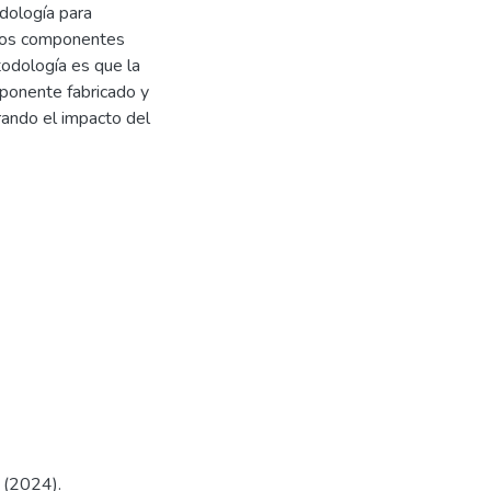
dología para
stos componentes
todología es que la
mponente fabricado y
rando el impacto del
. (2024).