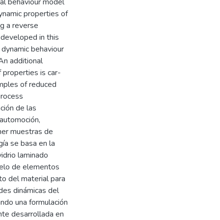
ial behaviour model
ynamic properties of
ng a reverse
 developed in this
e dynamic behaviour
n additional
 properties is car-
mples of reduced
process
ción de las
 automoción,
ener muestras de
ía se basa en la
vidrio laminado
delo de elementos
o del material para
ades dinámicas del
zando una formulación
te desarrollada en