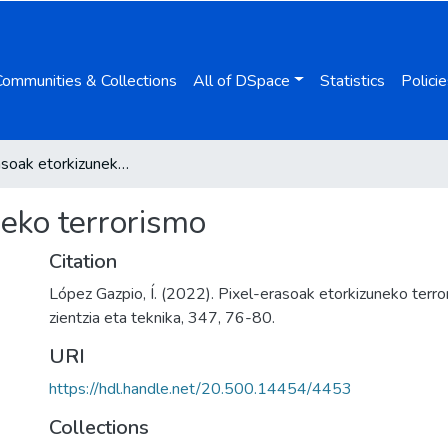
Communities & Collections
All of DSpace
Statistics
Policie
Pixel-erasoak etorkizuneko terrorismo
neko terrorismo
Citation
López Gazpio, Í. (2022). Pixel-erasoak etorkizuneko terro
zientzia eta teknika, 347, 76-80.
URI
https://hdl.handle.net/20.500.14454/4453
Collections