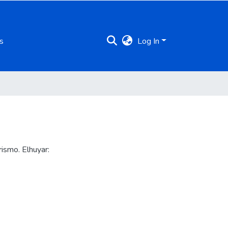
s
Log In
rismo. Elhuyar: