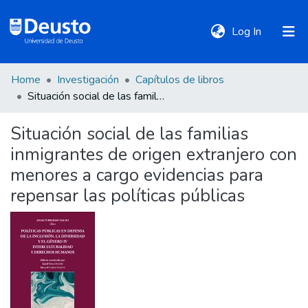
(current)
Log In
Home
Investigación
Capítulos de libros
DeustoTeka
Situación social de las familias inmigrantes de origen extranjero con menores a cargo evidencias para repensar las políticas públicas
Situación social de las familias
Communities
inmigrantes de origen extranjero con
&
Collections
menores a cargo evidencias para
repensar las políticas públicas
All of DSpace
Statistics
Policies