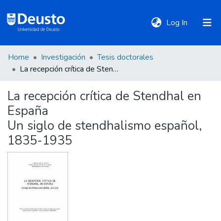
(current)
Log In
Home
Investigación
Tesis doctorales
DeustoTeka
La recepción crítica de Stendhal en España
La recepción crítica de Stendhal en
Communities
España
&
Collections
Un siglo de stendhalismo español,
1835-1935
All of DSpace
Statistics
Policies