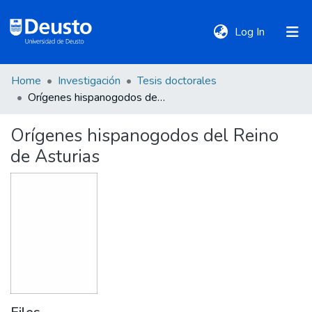
(current)
Log In
Home
Investigación
Tesis doctorales
DeustoTeka
Orígenes hispanogodos del Reino de Asturias
Orígenes hispanogodos del Reino
Communities
de Asturias
&
Collections
All of DSpace
Statistics
Policies