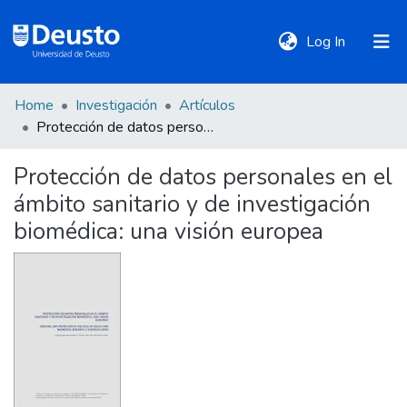
(current)
Log In
Home
Investigación
Artículos
DeustoTeka
Protección de datos personales en el ámbito sanitario y de investigación biomédica: una visión europea
Protección de datos personales en el
Communities
ámbito sanitario y de investigación
&
Collections
biomédica: una visión europea
All of DSpace
Statistics
Policies