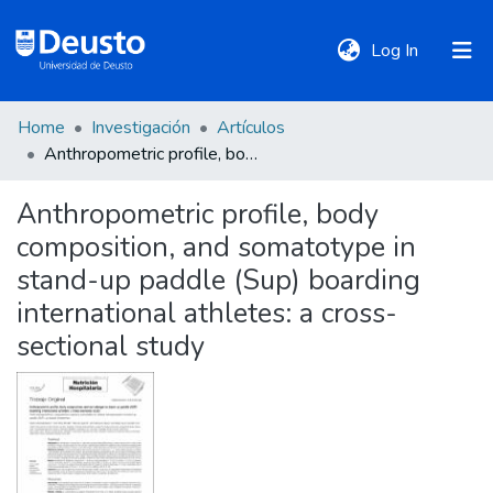
(current)
Log In
Home
Investigación
Artículos
DeustoTeka
Anthropometric profile, body composition, and somatotype in stand-up paddle (Sup) boarding international athletes: a cross-sectional study
Anthropometric profile, body
Communities
composition, and somatotype in
&
Collections
stand-up paddle (Sup) boarding
international athletes: a cross-
All of DSpace
sectional study
Statistics
Policies