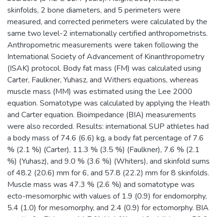
skinfolds, 2 bone diameters, and 5 perimeters were
measured, and corrected perimeters were calculated by the
same two level-2 internationally certified anthropometrists.
Anthropometric measurements were taken following the
International Society of Advancement of Kinanthropometry
(ISAK) protocol. Body fat mass (FM) was calculated using
Carter, Faulkner, Yuhasz, and Withers equations, whereas
muscle mass (MM) was estimated using the Lee 2000
equation. Somatotype was calculated by applying the Heath
and Carter equation. Bioimpedance (BIA) measurements
were also recorded. Results: international SUP athletes had
a body mass of 74.6 (6.6) kg, a body fat percentage of 7.6
% (2.1 %) (Carter), 11.3 % (3.5 %) (Faulkner), 7.6 % (2.1
%) (Yuhasz), and 9.0 % (3.6 %) (Whiters), and skinfold sums
of 48.2 (20.6) mm for 6, and 57.8 (22.2) mm for 8 skinfolds.
Muscle mass was 47.3 % (2.6 %) and somatotype was
ecto-mesomorphic with values of 1.9 (0.9) for endomorphy,
5.4 (1.0) for mesomorphy, and 2.4 (0.9) for ectomorphy. BIA