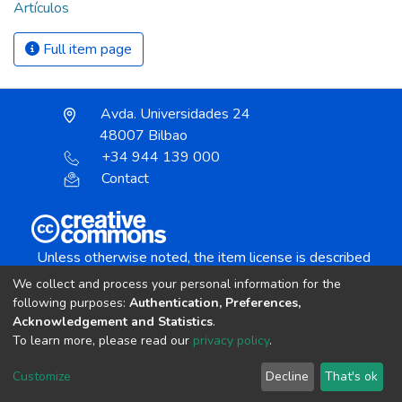
Artículos
Full item page
Avda. Universidades 24
48007 Bilbao
+34 944 139 000
Contact
Unless otherwise noted, the item license is described
as:
We collect and process your personal information for the
Creative Commons Attribution-NonCommercial-
following purposes:
Authentication, Preferences,
NoDerivs 4.0 License
Acknowledgement and Statistics
.
To learn more, please read our
privacy policy
.
DSpace software
copyright © 2002-2026
LYRASIS
Customize
Decline
That's ok
Cookie settings
Send Feedback