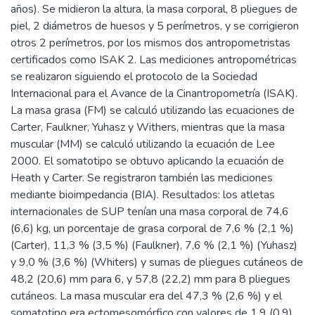
años). Se midieron la altura, la masa corporal, 8 pliegues de
piel, 2 diámetros de huesos y 5 perímetros, y se corrigieron
otros 2 perímetros, por los mismos dos antropometristas
certificados como ISAK 2. Las mediciones antropométricas
se realizaron siguiendo el protocolo de la Sociedad
Internacional para el Avance de la Cinantropometría (ISAK).
La masa grasa (FM) se calculó utilizando las ecuaciones de
Carter, Faulkner, Yuhasz y Withers, mientras que la masa
muscular (MM) se calculó utilizando la ecuación de Lee
2000. El somatotipo se obtuvo aplicando la ecuación de
Heath y Carter. Se registraron también las mediciones
mediante bioimpedancia (BIA). Resultados: los atletas
internacionales de SUP tenían una masa corporal de 74,6
(6,6) kg, un porcentaje de grasa corporal de 7,6 % (2,1 %)
(Carter), 11,3 % (3,5 %) (Faulkner), 7,6 % (2,1 %) (Yuhasz)
y 9,0 % (3,6 %) (Whiters) y sumas de pliegues cutáneos de
48,2 (20,6) mm para 6, y 57,8 (22,2) mm para 8 pliegues
cutáneos. La masa muscular era del 47,3 % (2,6 %) y el
somatotipo era ectomesomórfico con valores de 1,9 (0,9)