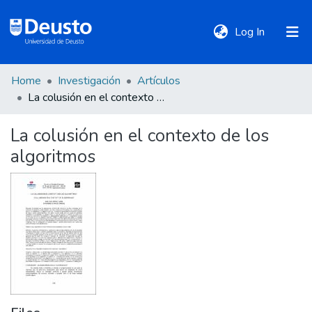
(current)
Log In
Home
Investigación
Artículos
DeustoTeka
La colusión en el contexto de los algoritmos
La colusión en el contexto de los
Communities
algoritmos
&
Collections
All of DSpace
Statistics
Policies