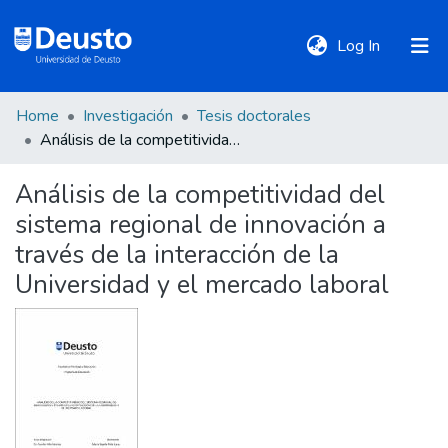
(current)
Log In
Home
Investigación
Tesis doctorales
DeustoTeka
Análisis de la competitividad del sistema regional de innovación a través de la interacción de la Universidad y el mercado laboral
Análisis de la competitividad del
Communities
sistema regional de innovación a
&
Collections
través de la interacción de la
Universidad y el mercado laboral
All of DSpace
Statistics
Policies