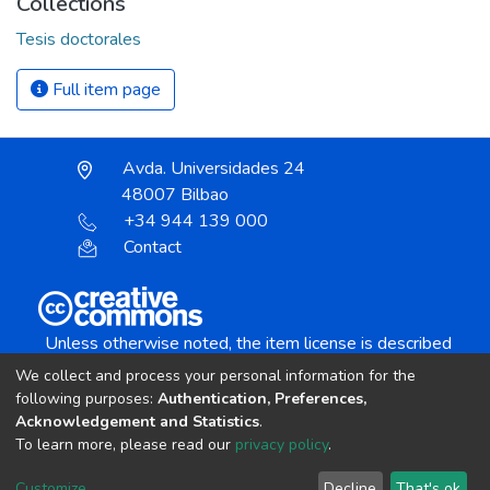
Collections
Tesis doctorales
Full item page
Avda. Universidades 24
48007 Bilbao
+34 944 139 000
Contact
Unless otherwise noted, the item license is described
as:
We collect and process your personal information for the
Creative Commons Attribution-NonCommercial-
following purposes:
Authentication, Preferences,
NoDerivs 4.0 License
Acknowledgement and Statistics
.
To learn more, please read our
privacy policy
.
DSpace software
copyright © 2002-2026
LYRASIS
Customize
Decline
That's ok
Cookie settings
Send Feedback