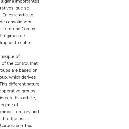
 lugar a importantes
rativos, que se
. En este artículo
de consolidación
e Territorio Común
al régimen de
l Impuesto sobre
inciple of
 of the control that
roups are based on
oup, which derives
This different nature
cooperative groups,
ns. In this article,
 regime of
Common Territory and
d to the fiscal
 Corporation Tax.