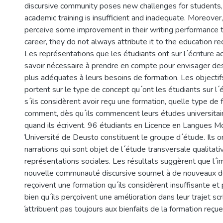
discursive community poses new challenges for students,
academic training is insufficient and inadequate. Moreover
perceive some improvement in their writing performance 
career, they do not always attribute it to the education re
Les représentations que les étudiants ont sur l ́écriture
savoir nécessaire à prendre en compte pour envisager des
plus adéquates à leurs besoins de formation. Les objecti
portent sur le type de concept qu ́ont les étudiants sur l 
s ́ils considèrent avoir reçu une formation, quelle type de
comment, dès qu ́ils commencent leurs études universitair
quand ils écrivent. 96 étudiants en Licence en Langues M
́Université de Deusto constituent le groupe d ́étude. Ils o
narrations qui sont objet de l ́étude transversale qualitati
représentations sociales. Les résultats suggèrent que l ́
nouvelle communauté discursive soumet à de nouveaux dé
reçoivent une formation qu ́ils considèrent insuffisante et
bien qu ́ils perçoivent une amélioration dans leur trajet scrip
́attribuent pas toujours aux bienfaits de la formation reçue