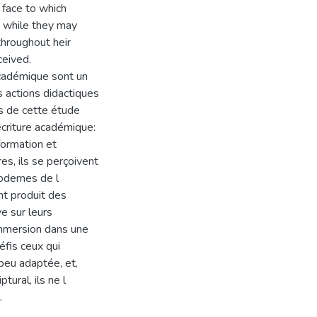
 face to which
, while they may
throughout heir
ceived.
 académique sont un
 actions didactiques
fs de cette étude
́écriture académique:
 formation et
es, ils se perçoivent
odernes de l
nt produit des
ve sur leurs
immersion dans une
fis ceux qui
 peu adaptée, et,
tural, ils ne l
.