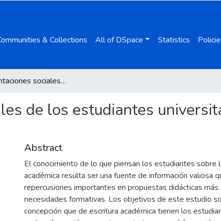
Communities & Collections
All of DSpace
Statistics
Policie
Representaciones sociales de los estudiantes universitarios de grado sobre la escritura académica
es de los estudiantes universit
Abstract
El conocimiento de lo que piensan los estudiantes sobre l
académica resulta ser una fuente de información valiosa 
repercusiones importantes en propuestas didácticas más 
necesidades formativas. Los objetivos de este estudio so
concepción que de escritura académica tienen los estudian