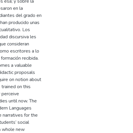
s esa; y sobre la
saron en la
udiantes del grado en
han producido unas
ualitativo. Los
dad discursiva les
que consideran
como escritores a lo
 formación recibida.
omes a valuable
didactic proposals
quire on notion about
trained on this
y perceive
dies until now. The
odern Languages
narratives for the
tudents’ social
 a whole new