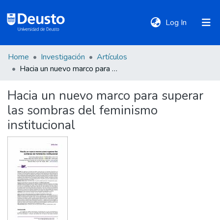
(current)
Log In
Home
Investigación
Artículos
DeustoTeka
Hacia un nuevo marco para superar las sombras del feminismo institucional
Hacia un nuevo marco para superar
Communities
las sombras del feminismo
&
Collections
institucional
All of DSpace
Statistics
Policies