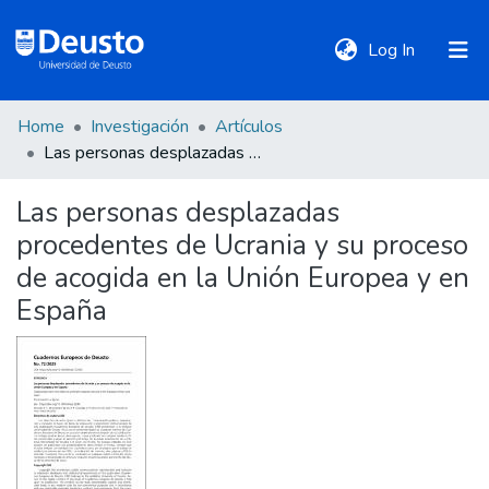
(current)
Log In
Home
Investigación
Artículos
DeustoTeka
Las personas desplazadas procedentes de Ucrania y su proceso de acogida en la Unión Europea y en España
Las personas desplazadas
Communities
procedentes de Ucrania y su proceso
&
Collections
de acogida en la Unión Europea y en
España
All of DSpace
Statistics
Policies