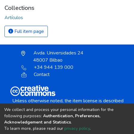
Collections
Artículos
Full item page
Avda. Universidades 24
48007 Bilbao
+34 944 139 000
Contact
Unless otherwise noted, the item license is described
as:
We collect and process your personal information for the
Creative Commons Attribution-NonCommercial-
following purposes:
Authentication, Preferences,
NoDerivs 4.0 License
Acknowledgement and Statistics
.
To learn more, please read our
privacy policy
.