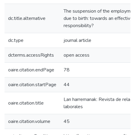
The suspension of the employmen
dc.title.alternative
due to birth: towards an effective 
responsibility?
dc.type
journal article
dcterms.accessRights
open access
oaire.citation.endPage
78
oaire.citation.startPage
44
Lan harremanak: Revista de relaci
oaire.citation.title
laborales
oaire.citation.volume
45