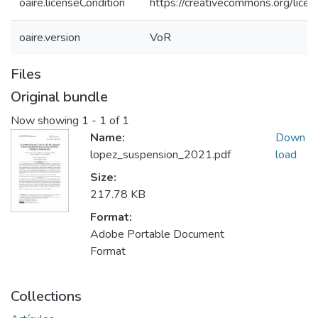
oaire.licenseCondition
https://creativecommons.org/licen
oaire.version
VoR
Files
Original bundle
Now showing
1 - 1 of 1
Name:
Down
lopez_suspension_2021.pdf
load
Size:
217.78 KB
Format:
Adobe Portable Document
Format
Collections