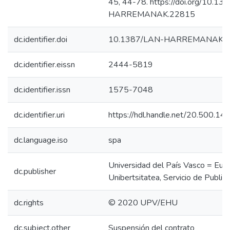
45, 44-78. https://doi.org/10.1
HARREMANAK.22815
dc.identifier.doi
10.1387/LAN-HARREMANAK.
dc.identifier.eissn
2444-5819
dc.identifier.issn
1575-7048
dc.identifier.uri
https://hdl.handle.net/20.500.1
dc.language.iso
spa
Universidad del País Vasco = Eusk
dc.publisher
Unibertsitatea, Servicio de Public
dc.rights
© 2020 UPV/EHU
dc.subject.other
Suspensión del contrato