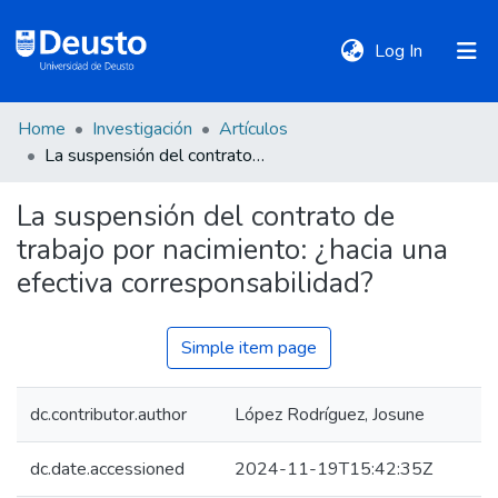
(current)
Log In
Home
Investigación
Artículos
DeustoTeka
La suspensión del contrato de trabajo por nacimiento: ¿hacia una efectiva corresponsabilidad?
La suspensión del contrato de
Communities
trabajo por nacimiento: ¿hacia una
&
Collections
efectiva corresponsabilidad?
All of DSpace
Simple item page
dc.contributor.author
López Rodríguez, Josune
Statistics
dc.date.accessioned
2024-11-19T15:42:35Z
Policies