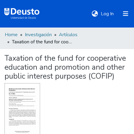
(current)
Log In
Home
Investigación
Artículos
DeustoTeka
Taxation of the fund for cooperative education and promotion and other public interest purposes (COFIP)
Taxation of the fund for cooperative
Communities
education and promotion and other
&
Collections
public interest purposes (COFIP)
All of DSpace
Statistics
Policies