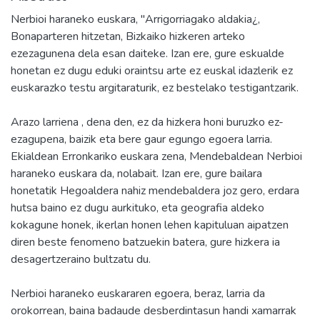
Nerbioi haraneko euskara, "Arrigorriagako aldakia¿,
Bonaparteren hitzetan, Bizkaiko hizkeren arteko
ezezagunena dela esan daiteke. Izan ere, gure eskualde
honetan ez dugu eduki oraintsu arte ez euskal idazlerik ez
euskarazko testu argitaraturik, ez bestelako testigantzarik.
Arazo larriena , dena den, ez da hizkera honi buruzko ez-
ezagupena, baizik eta bere gaur egungo egoera larria.
Ekialdean Erronkariko euskara zena, Mendebaldean Nerbioi
haraneko euskara da, nolabait. Izan ere, gure bailara
honetatik Hegoaldera nahiz mendebaldera joz gero, erdara
hutsa baino ez dugu aurkituko, eta geografia aldeko
kokagune honek, ikerlan honen lehen kapituluan aipatzen
diren beste fenomeno batzuekin batera, gure hizkera ia
desagertzeraino bultzatu du.
Nerbioi haraneko euskararen egoera, beraz, larria da
orokorrean, baina badaude desberdintasun handi xamarrak