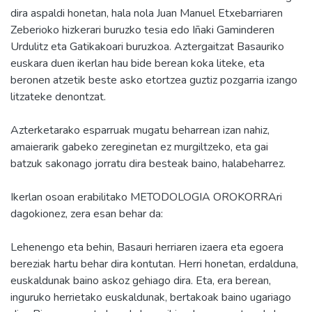
dira aspaldi honetan, hala nola Juan Manuel Etxebarriaren
Zeberioko hizkerari buruzko tesia edo Iñaki Gaminderen
Urdulitz eta Gatikakoari buruzkoa. Aztergaitzat Basauriko
euskara duen ikerlan hau bide berean koka liteke, eta
beronen atzetik beste asko etortzea guztiz pozgarria izango
litzateke denontzat.
Azterketarako esparruak mugatu beharrean izan nahiz,
amaierarik gabeko zereginetan ez murgiltzeko, eta gai
batzuk sakonago jorratu dira besteak baino, halabeharrez.
Ikerlan osoan erabilitako METODOLOGIA OROKORRAri
dagokionez, zera esan behar da:
Lehenengo eta behin, Basauri herriaren izaera eta egoera
bereziak hartu behar dira kontutan. Herri honetan, erdalduna,
euskaldunak baino askoz gehiago dira. Eta, era berean,
inguruko herrietako euskaldunak, bertakoak baino ugariago