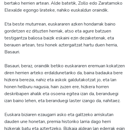
bertako herrien artean. Alde batetik, Zollo edo Zaratamoko
Elexalde egongo lirateke, nahiko euskaldun oraindik.
Eta beste muturrean, euskararen azken hondarrak baino
gordetzen ez dituzten herriak, atso eta agure batzuen
testigantza baliosa baizik eskaini ezin dezaketenak, eta
berauen artean, tesi honek aztergaitzat hartu duen herria,
Basauri.
Basauri, beraz, oraindik betiko euskararen eremuan kokatzen
diren herrien arteko erdaldunetariko da, baina badauka bere
hizkera berezia, nahiz eta askok galdutakotzat jo, eta lan
honen helburu nagusia, hain zuzen ere, hizkera horren
deskribapen ahalik eta osoena egitea izan da, beranduegi
izan baino lehen, eta beranduegi laster izango da, nahitaez.
Euskara biziaren ezaugarri asko eta galtzeko arriskutan
dauden une honetan, premia historiko larria dago herri
hizkerak batu eta aztertzeko. Bizkaia aldean lan ederrak egin