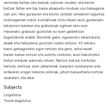
zerrenda hartan izen batzuk soberan zeuden, eta beste
batzuk faltan ere bai, baina abiapuntu moduan oso baliagarria
izan zen. Nire gurasoen eta beste zenbait senideren laguntza
estimagarriari esker, kontaktuak lortu nituen auzo guztietako
lekukoren batekin eta grabazioak egiteari ekin nion.
Hasierako grabazio guztiotan ez nuen galdekizun
linguistikorik erabili. Besterik gabe, eguneroko elkarrizketa
ahalik eta naturalena jasotzen saiatu nintzen. 40 lekuko
baino gehiagorekin egon nintzen eta gero, zinta hauek
banan-banan entzun eta aztertu ondoren, auzo bakoitzeko
hiztun ereduak aukeratu nituen, faktore batzuk kontutan
hartuta: zeintzuk ziren zaharrenak, kanpoko euskararen edo
erdararen eragin txikiena zutenak, jatorri basauritarra nortzuk
zeukaten, eta abar.
Subjects
Lingüística
Teoría lingüística