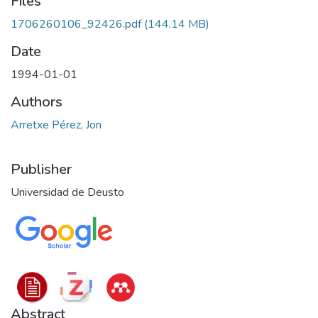
Files
1706260106_92426.pdf
(144.14 MB)
Date
1994-01-01
Authors
Arretxe Pérez, Jon
Publisher
Universidad de Deusto
Abstract