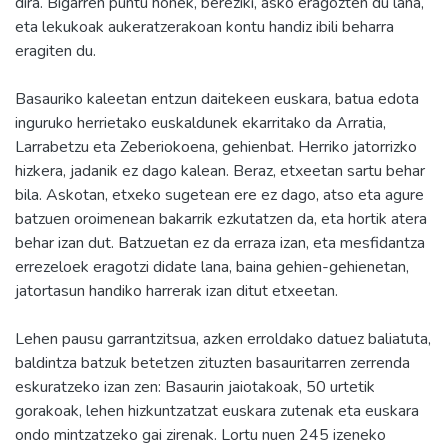
dira. Bigarren puntu honek, bereziki, asko eragozten du lana,
eta lekukoak aukeratzerakoan kontu handiz ibili beharra
eragiten du.
Basauriko kaleetan entzun daitekeen euskara, batua edota
inguruko herrietako euskaldunek ekarritako da Arratia,
Larrabetzu eta Zeberiokoena, gehienbat. Herriko jatorrizko
hizkera, jadanik ez dago kalean. Beraz, etxeetan sartu behar
bila. Askotan, etxeko sugetean ere ez dago, atso eta agure
batzuen oroimenean bakarrik ezkutatzen da, eta hortik atera
behar izan dut. Batzuetan ez da erraza izan, eta mesfidantza
errezeloek eragotzi didate lana, baina gehien-gehienetan,
jatortasun handiko harrerak izan ditut etxeetan.
Lehen pausu garrantzitsua, azken erroldako datuez baliatuta,
baldintza batzuk betetzen zituzten basauritarren zerrenda
eskuratzeko izan zen: Basaurin jaiotakoak, 50 urtetik
gorakoak, lehen hizkuntzatzat euskara zutenak eta euskara
ondo mintzatzeko gai zirenak. Lortu nuen 245 izeneko