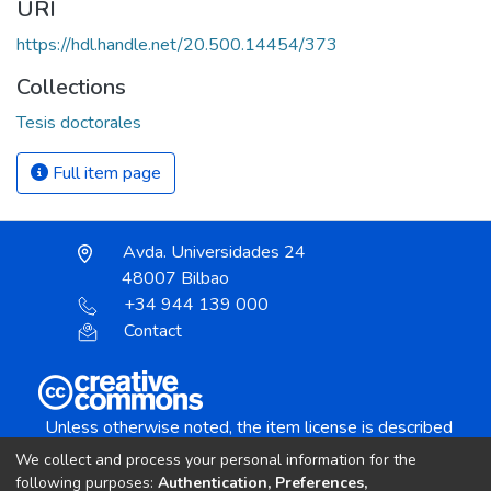
URI
https://hdl.handle.net/20.500.14454/373
Collections
Tesis doctorales
Full item page
Avda. Universidades 24
48007 Bilbao
+34 944 139 000
Contact
Unless otherwise noted, the item license is described
as:
We collect and process your personal information for the
Creative Commons Attribution-NonCommercial-
following purposes:
Authentication, Preferences,