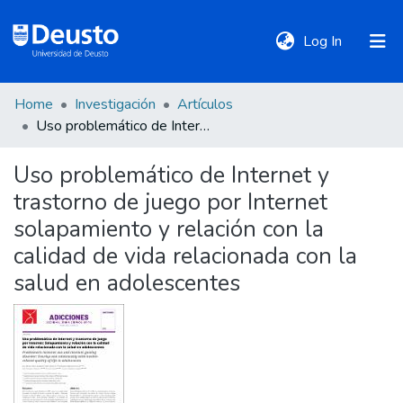
(current)
Log In
Home
Investigación
Artículos
DeustoTeka
Uso problemático de Internet y trastorno de juego por Internet solapamiento y relación con la calidad de vida relacionada con la salud en adolescentes
Uso problemático de Internet y
Communities
trastorno de juego por Internet
&
Collections
solapamiento y relación con la
calidad de vida relacionada con la
All of DSpace
salud en adolescentes
Statistics
Policies