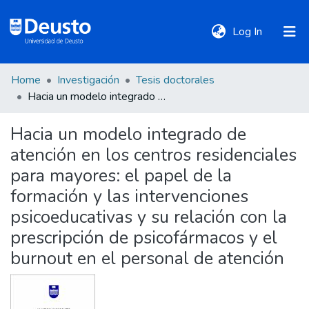
(current)
Log In
Home
Investigación
Tesis doctorales
DeustoTeka
Hacia un modelo integrado de atención en los centros residenciales para mayores: el papel de la formación y las intervenciones psicoeducativas y su relación con la prescripción de psicofármacos y el burnout en el personal de atención
Hacia un modelo integrado de
Communities
atención en los centros residenciales
&
Collections
para mayores: el papel de la
formación y las intervenciones
All of DSpace
psicoeducativas y su relación con la
prescripción de psicofármacos y el
burnout en el personal de atención
Statistics
Policies