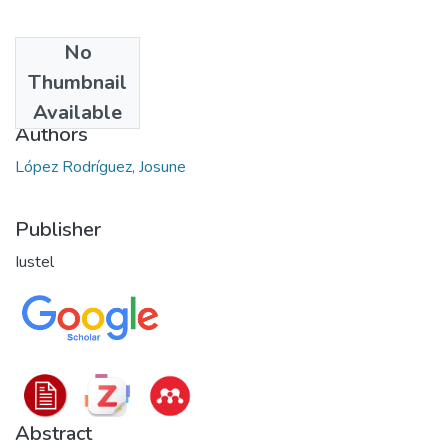
No
Date
Thumbnail
2022-11
Available
Authors
López Rodríguez, Josune
Publisher
Iustel
Abstract