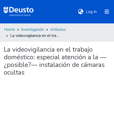
(current)
Log In
Home
Investigación
Artículos
DeustoTeka
La videovigilancia en el trabajo doméstico: especial atención a la —¿posible?— instalación de cámaras ocultas
La videovigilancia en el trabajo
Communities
doméstico: especial atención a la —
&
Collections
¿posible?— instalación de cámaras
ocultas
All of DSpace
Statistics
Policies