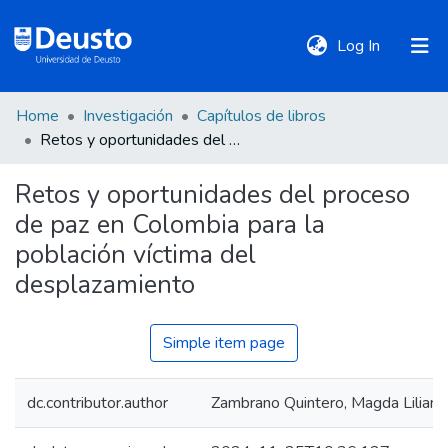
(current)
Log In
Home
Investigación
Capítulos de libros
DeustoTeka
Retos y oportunidades del proceso de paz en Colombia para la población víctima del desplazamiento
Retos y oportunidades del proceso
Communities
de paz en Colombia para la
&
Collections
población víctima del
desplazamiento
All of DSpace
Simple item page
Statistics
dc.contributor.author
Zambrano Quintero, Magda Liliana
Policies