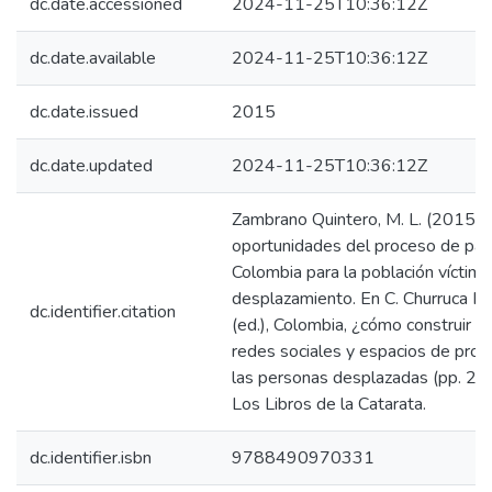
dc.date.accessioned
2024-11-25T10:36:12Z
dc.date.available
2024-11-25T10:36:12Z
dc.date.issued
2015
dc.date.updated
2024-11-25T10:36:12Z
Zambrano Quintero, M. L. (2015).
oportunidades del proceso de paz
Colombia para la población víctima
desplazamiento. En C. Churruca M
dc.identifier.citation
(ed.), Colombia, ¿cómo construir la
redes sociales y espacios de prot
las personas desplazadas (pp. 22
Los Libros de la Catarata.
dc.identifier.isbn
9788490970331