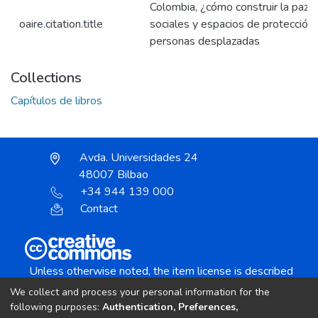
Colombia, ¿cómo construir la paz?
oaire.citation.title
sociales y espacios de protección 
personas desplazadas
Collections
Capítulos de libros
Avda. Universidades 24
48007 Bilbao
+34 944 139 000
Contact
Unless otherwise noted, the item license is described
as:
We collect and process your personal information for the
Creative Commons Attribution-NonCommercial-
following purposes:
Authentication, Preferences,