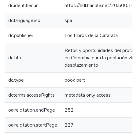
dc.identifier.uri
https://hdl.handle.net/20.500.1
dc.language.iso
spa
dc.publisher
Los Libros de la Catarata
Retos y oportunidades del proces
dc.title
en Colombia para la población víct
desplazamiento
dc.type
book part
dcterms.accessRights
metadata only access
oaire.citation.endPage
252
oaire.citation.startPage
227