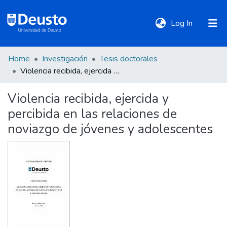
(current)
Log In
Home
Investigación
Tesis doctorales
DeustoTeka
Violencia recibida, ejercida y percibida en las relaciones de noviazgo de jóvenes y adolescentes
Violencia recibida, ejercida y
Communities
percibida en las relaciones de
&
Collections
noviazgo de jóvenes y adolescentes
All of DSpace
Statistics
Policies