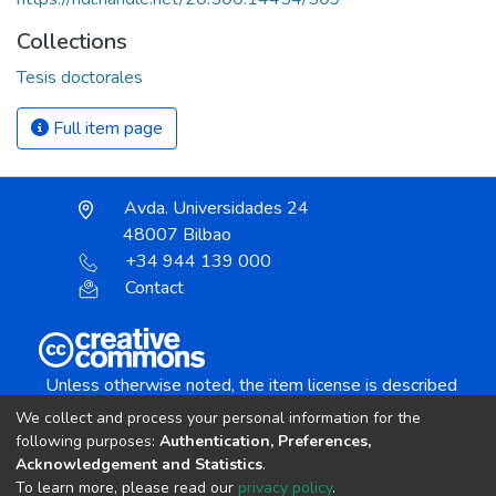
Collections
Tesis doctorales
Full item page
Avda. Universidades 24
48007 Bilbao
+34 944 139 000
Contact
Unless otherwise noted, the item license is described
as:
We collect and process your personal information for the
Creative Commons Attribution-NonCommercial-
following purposes:
Authentication, Preferences,
NoDerivs 4.0 License
Acknowledgement and Statistics
.
To learn more, please read our
privacy policy
.