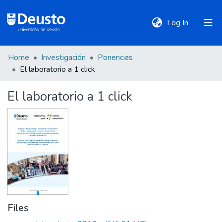
(current)
Log In
Home
Investigación
Ponencias
DeustoTeka
El laboratorio a 1 click
El laboratorio a 1 click
Communities
&
Collections
All of DSpace
Statistics
Files
Policies