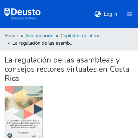
(current)
Log In
Home
Investigación
Capítulos de libros
DeustoTeka
La regulación de las asambleas y consejos rectores virtuales en Costa Rica
La regulación de las asambleas y
Communities
consejos rectores virtuales en Costa
&
Collections
Rica
All of DSpace
Statistics
Policies