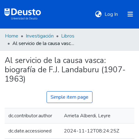
(current)
Log In
Home
Investigación
Libros
DeustoTeka
Al servicio de la causa vasca: biografía de F.J. Landaburu (1907-1963)
Al servicio de la causa vasca:
Communities
biografía de F.J. Landaburu (1907-
&
Collections
1963)
All of DSpace
Simple item page
dc.contributor.author
Arrieta Alberdi, Leyre
Statistics
dc.date.accessioned
2024-11-12T08:24:25Z
Policies