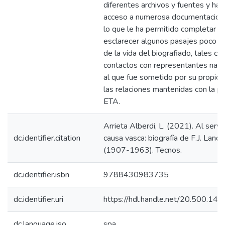
diferentes archivos y fuentes y ha 
acceso a numerosa documentación i
lo que le ha permitido completar y
esclarecer algunos pasajes poco c
de la vida del biografiado, tales c
contactos con representantes nazis
al que fue sometido por su propio 
las relaciones mantenidas con la p
ETA.
Arrieta Alberdi, L. (2021). Al servic
dc.identifier.citation
causa vasca: biografía de F.J. Land
(1907-1963). Tecnos.
dc.identifier.isbn
9788430983735
dc.identifier.uri
https://hdl.handle.net/20.500.1
dc.language.iso
spa