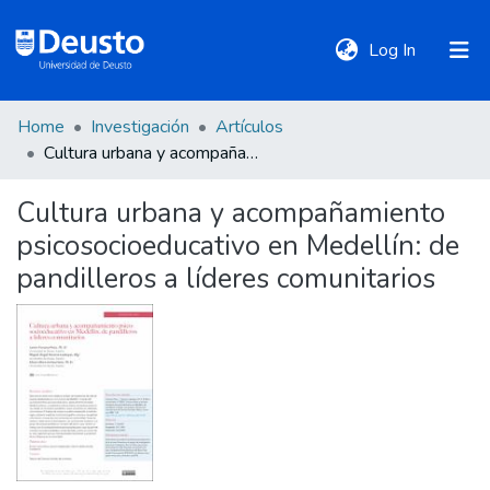
(current)
Log In
Home
Investigación
Artículos
DeustoTeka
Cultura urbana y acompañamiento psicosocioeducativo en Medellín: de pandilleros a líderes comunitarios
Cultura urbana y acompañamiento
Communities
psicosocioeducativo en Medellín: de
&
Collections
pandilleros a líderes comunitarios
All of DSpace
Statistics
Policies