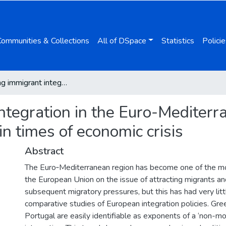
Communities & Collections
All of DSpace
Statistics
Policie
Controlling immigrant integration in the Euro-Mediterranean region: a compelling turnaround in times of economic crisis
ntegration in the Euro-Mediterr
n times of economic crisis
Abstract
The Euro­‑Mediterranean region has become one of the most
the European Union on the issue of attracting migrants an
subsequent migratory pressures, but this has had very lit
comparative studies of European integration policies. Gree
Portugal are easily identifiable as exponents of a ‘non-m