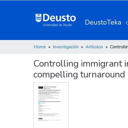
DeustoTeka
Home
Investigación
Artículos
Controlling immigrant i
compelling turnaround i