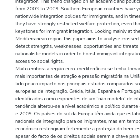
integration. This trend changed on an academic and politica
from 2003 to 2009. Southern European countries have ye
nationwide integration policies for immigrants, and in time
they have strongly restricted welfare protection, even tho
keystones for immigrant integration. Looking mainly at th
Mediterranean region, this paper aims to analyse crossed i
detect strengths, weaknesses, opportunities and threats 
nationalistic models in order to boost immigrant integrati
access to social rights.
Muito embora a região euro-mediterrânica se tenha torn
mais importantes de atração e pressão migratória na Uniã
tido pouco impacto nos principais estudos comparados sob
europeias de integração. Grécia, Itália, Espanha e Portuga
identificados como expoentes de um “não modelo” de int
tendência alterou-se a nível académico e político durant
e 2009. Os países do sul da Europa têm ainda que estabe
nacionais de integração para os imigrantes, mas em tempo
económica restringiram fortemente a proteção do bem-esta
apesar do facto de os direitos sociais serem a chave para