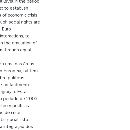
l level in the period
t to establish
s of economic crisis
ugh social rights are
e Euro-
nteractions, to
in the emulation of
on through equal
ado uma das áreas
o Europeia, tal tem
re políticas
l são facilmente
egração. Esta
e o período de 2003
lecer políticas
s de crise
r social, isto
 a integração dos