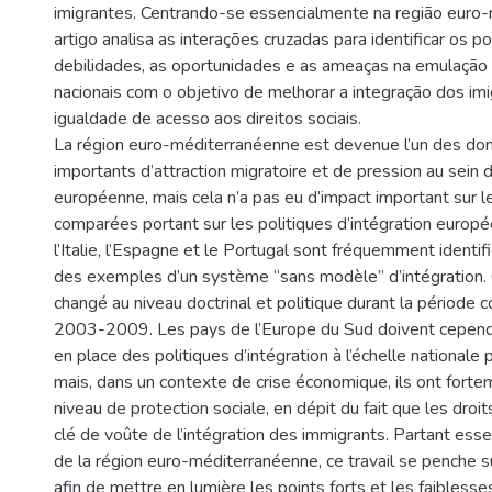
imigrantes. Centrando-se essencialmente na região euro-
artigo analisa as interações cruzadas para identificar os p
debilidades, as oportunidades e as ameaças na emulaçã
nacionais com o objetivo de melhorar a integração dos im
igualdade de acesso aos direitos sociais.
La région euro-méditerranéenne est devenue l’un des dom
importants d’attraction migratoire et de pression au sein d
européenne, mais cela n’a pas eu d’impact important sur 
comparées portant sur les politiques d’intégration europé
l’Italie, l’Espagne et le Portugal sont fréquemment ident
des exemples d’un système “sans modèle” d’intégration.
changé au niveau doctrinal et politique durant la période 
2003-2009. Les pays de l’Europe du Sud doivent cepen
en place des politiques d’intégration à l’échelle nationale
mais, dans un contexte de crise économique, ils ont fortem
niveau de protection sociale, en dépit du fait que les droit
clé de voûte de l’intégration des immigrants. Partant ess
de la région euro-méditerranéenne, ce travail se penche su
afin de mettre en lumière les points forts et les faiblesse