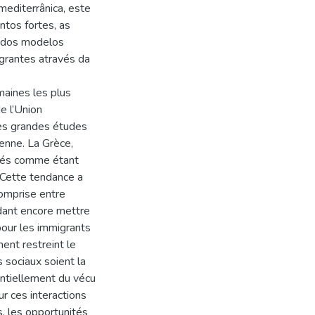
mediterrânica, este
ontos fortes, as
o dos modelos
igrantes através da
aines les plus
e l’Union
les grandes études
enne. La Grèce,
ifiés comme étant
 Cette tendance a
comprise entre
dant encore mettre
 pour les immigrants
ent restreint le
s sociaux soient la
entiellement du vécu
r ces interactions
s, les opportunités