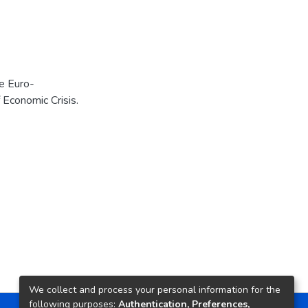
he Euro-
 Economic Crisis.
We collect and process your personal information for the
following purposes:
Authentication, Preferences,