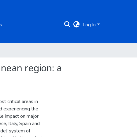
s
Log In
anean region: a
 critical areas in
d experiencing the
tle impact on major
ce, Italy, Spain and
odel’ system of