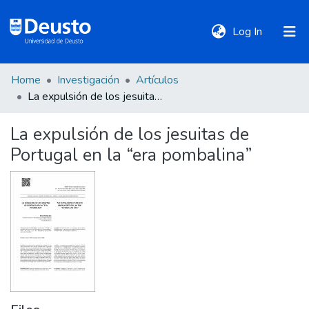
(current)
Log In
Home
Investigación
Artículos
DeustoTeka
La expulsión de los jesuitas de Portugal en la “era pombalina”
La expulsión de los jesuitas de
Communities
Portugal en la “era pombalina”
&
Collections
All of DSpace
Statistics
Policies