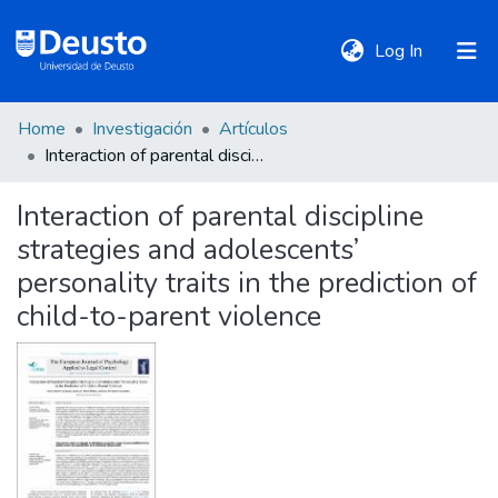
(current)
Log In
Home
Investigación
Artículos
DeustoTeka
Interaction of parental discipline strategies and adolescents’ personality traits in the prediction of child-to-parent violence
Interaction of parental discipline
Communities
strategies and adolescents’
&
Collections
personality traits in the prediction of
child-to-parent violence
All of DSpace
Statistics
Policies