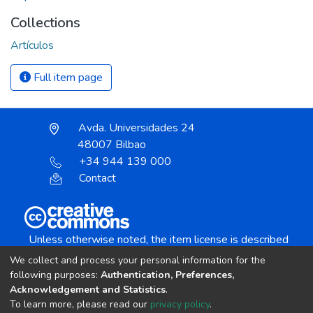
Collections
Artículos
Full item page
Avda. Universidades 24
48007 Bilbao
+34 944 139 000
Contact
Unless otherwise noted, the item license is described
as:
We collect and process your personal information for the
Creative Commons Attribution-NonCommercial-
following purposes:
Authentication, Preferences,
NoDerivs 4.0 License
Acknowledgement and Statistics
.
To learn more, please read our
privacy policy
.