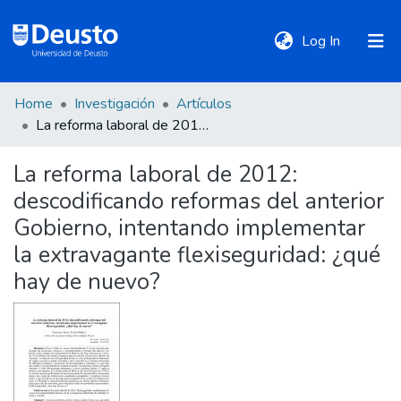
(current)
Log In
Home
Investigación
Artículos
DeustoTeka
La reforma laboral de 2012: descodificando reformas del anterior Gobierno, intentando implementar la extravagante flexiseguridad: ¿qué hay de nuevo?
La reforma laboral de 2012:
Communities
descodificando reformas del anterior
&
Collections
Gobierno, intentando implementar
la extravagante flexiseguridad: ¿qué
All of DSpace
hay de nuevo?
Statistics
Policies