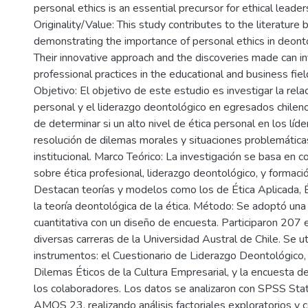
personal ethics is an essential precursor for ethical leader
Originality/Value: This study contributes to the literature 
demonstrating the importance of personal ethics in deonto
Their innovative approach and the discoveries made can in
professional practices in the educational and business fiel
Objetivo: El objetivo de este estudio es investigar la relac
personal y el liderazgo deontológico en egresados chileno
de determinar si un alto nivel de ética personal en los líde
resolución de dilemas morales y situaciones problemática
institucional. Marco Teórico: La investigación se basa en 
sobre ética profesional, liderazgo deontológico, y formación
Destacan teorías y modelos como los de Ética Aplicada, É
la teoría deontológica de la ética. Método: Se adoptó un
cuantitativa con un diseño de encuesta. Participaron 207
diversas carreras de la Universidad Austral de Chile. Se ut
instrumentos: el Cuestionario de Liderazgo Deontológico, 
Dilemas Éticos de la Cultura Empresarial, y la encuesta d
los colaboradores. Los datos se analizaron con SPSS Sta
AMOS 23, realizando análisis factoriales exploratorios y c