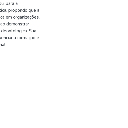
bui para a
tica, propondo que a
tica em organizações.
ra ao demonstrar
a deontológica. Sua
enciar a formação e
ial