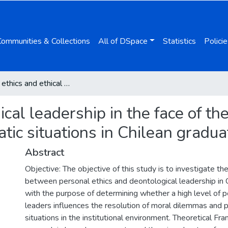
Communities & Collections
All of DSpace
Statistics
Policie
Personal ethics and ethical leadership in the face of the resolution of dilemmas and problematic situations in Chilean graduates
cal leadership in the face of the
ic situations in Chilean gradua
Abstract
Objective: The objective of this study is to investigate the
between personal ethics and deontological leadership in 
with the purpose of determining whether a high level of pe
leaders influences the resolution of moral dilemmas and 
situations in the institutional environment. Theoretical F