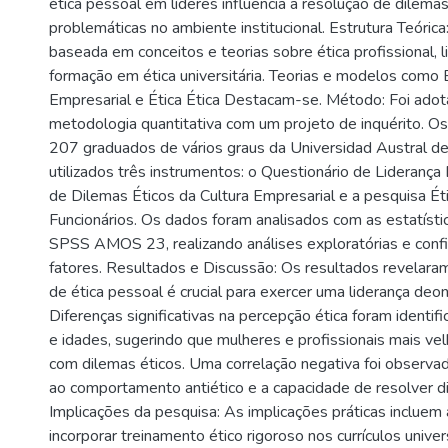
ética pessoal em líderes influencia a resolução de dilema
problemáticas no ambiente institucional. Estrutura Teórica
baseada em conceitos e teorias sobre ética profissional, l
formação em ética universitária. Teorias e modelos como É
Empresarial e Ética Ética Destacam-se. Método: Foi ado
metodologia quantitativa com um projeto de inquérito. Os
207 graduados de vários graus da Universidad Austral de
utilizados três instrumentos: o Questionário de Liderança 
de Dilemas Éticos da Cultura Empresarial e a pesquisa É
Funcionários. Os dados foram analisados com as estatíst
SPSS AMOS 23, realizando análises exploratórias e confi
fatores. Resultados e Discussão: Os resultados revelaram
de ética pessoal é crucial para exercer uma liderança deon
Diferenças significativas na percepção ética foram identif
e idades, sugerindo que mulheres e profissionais mais ve
com dilemas éticos. Uma correlação negativa foi observad
ao comportamento antiético e a capacidade de resolver di
Implicações da pesquisa: As implicações práticas incluem
incorporar treinamento ético rigoroso nos currículos univer