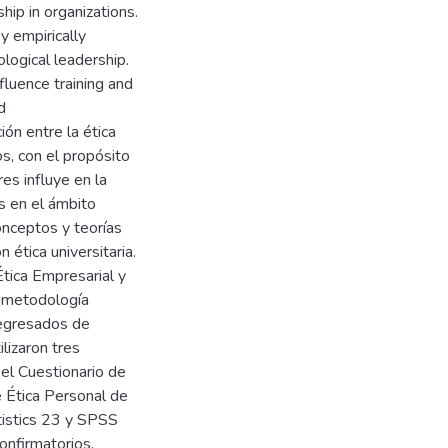
ship in organizations.
by empirically
logical leadership.
fluence training and
d
ión entre la ética
s, con el propósito
res influye en la
s en el ámbito
conceptos y teorías
 ética universitaria.
tica Empresarial y
a metodología
 egresados de
ilizaron tres
el Cuestionario de
e Ética Personal de
tistics 23 y SPSS
onfirmatorios.