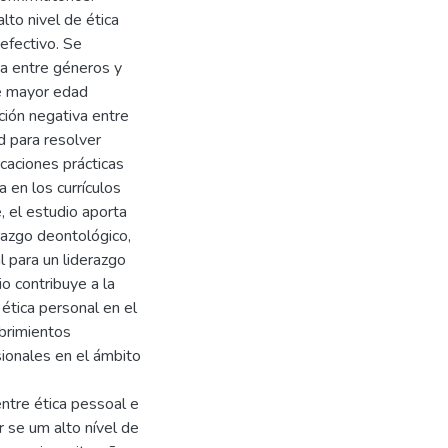
lto nivel de ética
 efectivo. Se
ica entre géneros y
de mayor edad
ción negativa entre
d para resolver
icaciones prácticas
a en los currículos
e, el estudio aporta
erazgo deontológico,
l para un liderazgo
io contribuye a la
 ética personal en el
brimientos
sionales en el ámbito
entre ética pessoal e
r se um alto nível de