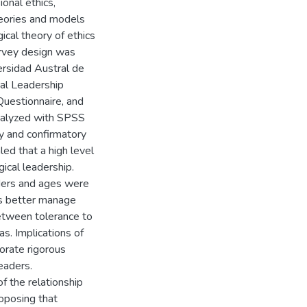
onal ethics,
Theories and models
ical theory of ethics
urvey design was
ersidad Austral de
cal Leadership
Questionnaire, and
analyzed with SPSS
y and confirmatory
led that a high level
gical leadership.
nders and ages were
ls better manage
etween tolerance to
as. Implications of
porate rigorous
leaders.
f the relationship
oposing that