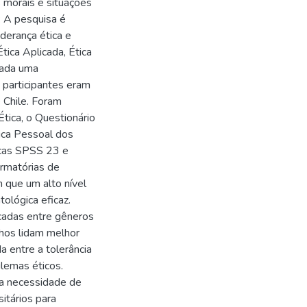
s morais e situações
: A pesquisa é
iderança ética e
tica Aplicada, Ética
tada uma
 participantes eram
 Chile. Foram
Ética, o Questionário
tica Pessoal dos
icas SPSS 23 e
rmatórias de
 que um alto nível
tológica eficaz.
icadas entre gêneros
lhos lidam melhor
a entre a tolerância
lemas éticos.
 a necessidade de
sitários para