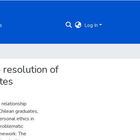
s
Log In
 resolution of
tes
 relationship
Chilean graduates,
rsonal ethics in
problematic
ramework: The