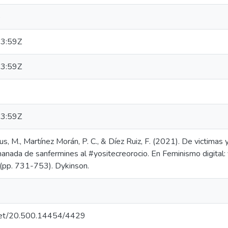
o
3:59Z
3:59Z
3:59Z
, M., Martínez Morán, P. C., & Díez Ruiz, F. (2021). De victimas y
anada de sanfermines al #yositecreorocio. En Feminismo digital: 
 (pp. 731-753). Dykinson.
e.net/20.500.14454/4429