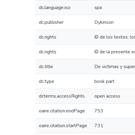
dc.language.iso
spa
dc.publisher
Dykinson
dc.rights
© de los textos: lo
dc.rights
© de la presente ed
dc.title
De victimas y super
dc.type
book part
dcterms.accessRights
open access
oaire.citation.endPage
753
oaire.citation.startPage
731