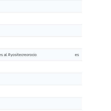
es al #yositecreorocio
es