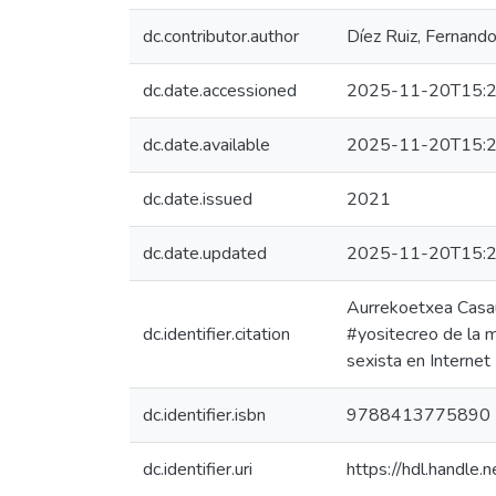
dc.contributor.author
Díez Ruiz, Fernand
dc.date.accessioned
2025-11-20T15:2
dc.date.available
2025-11-20T15:2
dc.date.issued
2021
dc.date.updated
2025-11-20T15:2
Aurrekoetxea Casaus
dc.identifier.citation
#yositecreo de la m
sexista en Internet
dc.identifier.isbn
9788413775890
dc.identifier.uri
https://hdl.handl