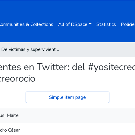
Communities & Collections
All of DSpace
Statistics
Policie
De victimas y supervivientes en Twitter: del #yositecreo de la manada de sanfermines al #yositecreorocio
entes en Twitter: del #yositecr
creorocio
Simple item page
us, Maite
dro César