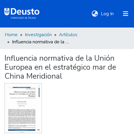
(current)
Log In
Home
Investigación
Artículos
DeustoTeka
Influencia normativa de la Unión Europea en el estratégico mar de China Meridional
Influencia normativa de la Unión
Communities
Europea en el estratégico mar de
&
Collections
China Meridional
All of DSpace
Statistics
Policies