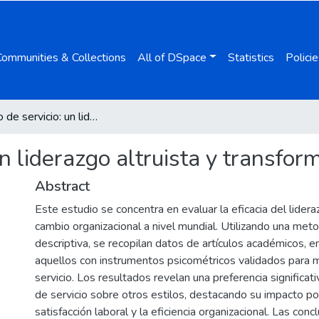
Communities & Collections
All of DSpace
Statistics
Policie
Liderazgo de servicio: un liderazgo altruista y transformador
un liderazgo altruista y transfor
Abstract
Este estudio se concentra en evaluar la eficacia del lidera
cambio organizacional a nivel mundial. Utilizando una meto
descriptiva, se recopilan datos de artículos académicos, 
aquellos con instrumentos psicométricos validados para m
servicio. Los resultados revelan una preferencia significati
de servicio sobre otros estilos, destacando su impacto pos
satisfacción laboral y la eficiencia organizacional. Las con