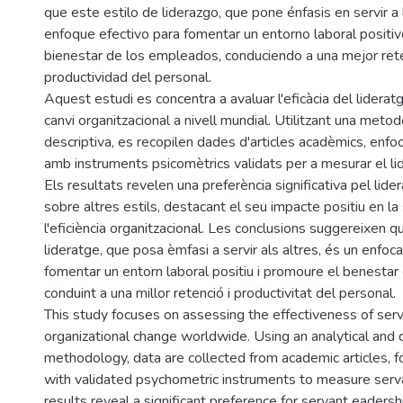
que este estilo de liderazgo, que pone énfasis en servir a
enfoque efectivo para fomentar un entorno laboral positi
bienestar de los empleados, conduciendo a una mejor ret
productividad del personal.
Aquest estudi es concentra a avaluar l'eficàcia del liderat
canvi organitzacional a nivell mundial. Utilitzant una metodo
descriptiva, es recopilen dades d'articles acadèmics, enfo
amb instruments psicomètrics validats per a mesurar el li
Els resultats revelen una preferència significativa pel lide
sobre altres estils, destacant el seu impacte positiu en la s
l'eficiència organitzacional. Les conclusions suggereixen q
lideratge, que posa èmfasi a servir als altres, és un enfoc
fomentar un entorn laboral positiu i promoure el benestar
conduint a una millor retenció i productivitat del personal.
This study focuses on assessing the effectiveness of serv
organizational change worldwide. Using an analytical and 
methodology, data are collected from academic articles, f
with validated psychometric instruments to measure serv
results reveal a significant preference for servant eadersh