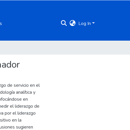
s
Log In
mador
zgo de servicio en el
dología analítica y
enfocándose en
edir el liderazgo de
va por el liderazgo
itivo en la
clusiones sugieren