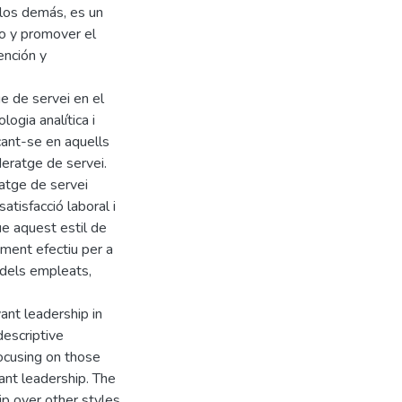
 los demás, es un
vo y promover el
ención y
ge de servei en el
logia analítica i
cant-se en aquells
deratge de servei.
ratge de servei
atisfacció laboral i
ue aquest estil de
ament efectiu per a
 dels empleats,
ant leadership in
descriptive
ocusing on those
ant leadership. The
ip over other styles,