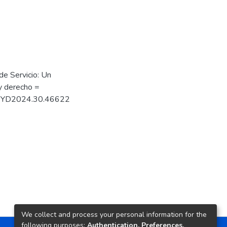
de Servicio: Un
 y derecho =
4/REYD2024.30.46622
We collect and process your personal information for the
following purposes:
Authentication, Preferences,