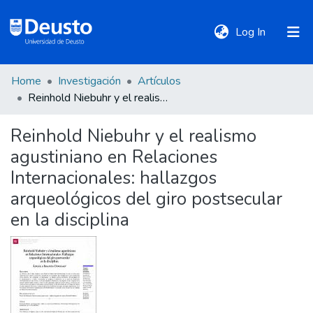
(current)
Log In
Home
Investigación
Artículos
DeustoTeka
Reinhold Niebuhr y el realismo agustiniano en Relaciones Internacionales: hallazgos arqueológicos del giro postsecular en la disciplina
Reinhold Niebuhr y el realismo
Communities
agustiniano en Relaciones
&
Collections
Internacionales: hallazgos
arqueológicos del giro postsecular
All of DSpace
en la disciplina
Statistics
Policies