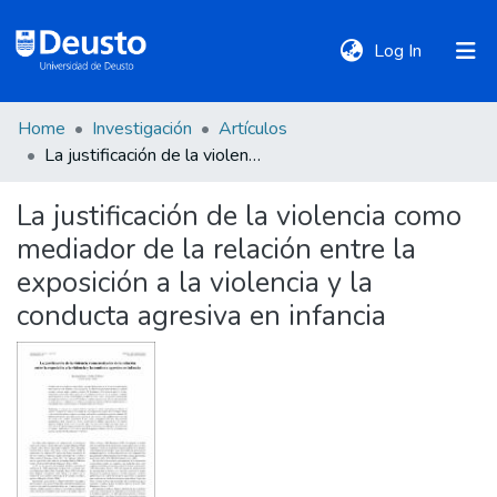
(current)
Log In
Home
Investigación
Artículos
DeustoTeka
La justificación de la violencia como mediador de la relación entre la exposición a la violencia y la conducta agresiva en infancia
La justificación de la violencia como
Communities
mediador de la relación entre la
&
Collections
exposición a la violencia y la
conducta agresiva en infancia
All of DSpace
Statistics
Policies