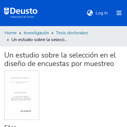
(current)
Log In
Home
Investigación
Tesis doctorales
DeustoTeka
Un estudio sobre la selección en el diseño de encuestas por muestreo
Un estudio sobre la selección en el
Communities
diseño de encuestas por muestreo
&
Collections
All of DSpace
Statistics
Policies