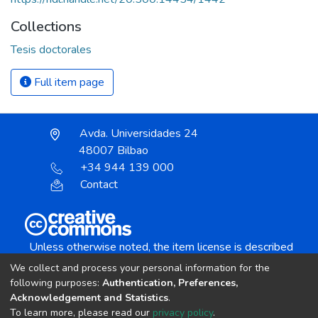
Collections
Tesis doctorales
Full item page
Avda. Universidades 24
48007 Bilbao
+34 944 139 000
Contact
Unless otherwise noted, the item license is described
as:
We collect and process your personal information for the
Creative Commons Attribution-NonCommercial-
following purposes:
Authentication, Preferences,
NoDerivs 4.0 License
Acknowledgement and Statistics
.
To learn more, please read our
privacy policy
.