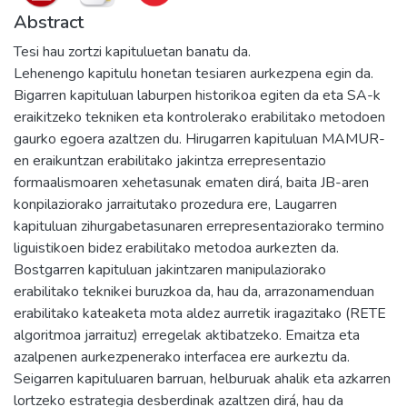
Abstract
Tesi hau zortzi kapituluetan banatu da.
Lehenengo kapitulu honetan tesiaren aurkezpena egin da.
Bigarren kapituluan laburpen historikoa egiten da eta SA-k
eraikitzeko tekniken eta kontrolerako erabilitako metodoen
gaurko egoera azaltzen du. Hirugarren kapituluan MAMUR-
en eraikuntzan erabilitako jakintza errepresentazio
formaalismoaren xehetasunak ematen dirá, baita JB-aren
konpilaziorako jarraitutako prozedura ere, Laugarren
kapituluan zihurgabetasunaren errepresentaziorako termino
liguistikoen bidez erabilitako metodoa aurkezten da.
Bostgarren kapituluan jakintzaren manipulaziorako
erabilitako teknikei buruzkoa da, hau da, arrazonamenduan
erabilitako kateaketa mota aldez aurretik iragazitako (RETE
algoritmoa jarraituz) erregelak aktibatzeko. Emaitza eta
azalpenen aurkezpenerako interfacea ere aurkeztu da.
Seigarren kapituluaren barruan, helburuak ahalik eta azkarren
lortzeko estrategia desberdinak azaltzen dirá, hau da