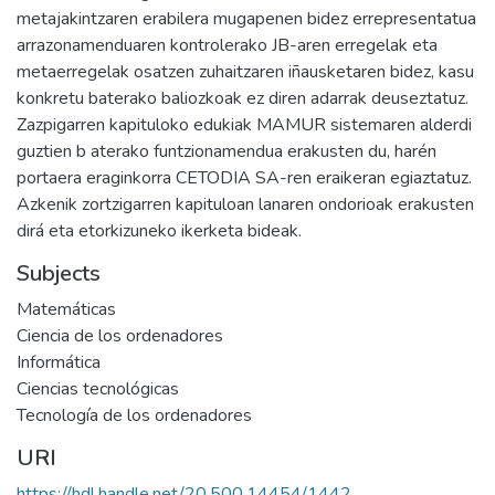
metajakintzaren erabilera mugapenen bidez errepresentatua
arrazonamenduaren kontrolerako JB-aren erregelak eta
metaerregelak osatzen zuhaitzaren iñausketaren bidez, kasu
konkretu baterako baliozkoak ez diren adarrak deuseztatuz.
Zazpigarren kapituloko edukiak MAMUR sistemaren alderdi
guztien b aterako funtzionamendua erakusten du, harén
portaera eraginkorra CETODIA SA-ren eraikeran egiaztatuz.
Azkenik zortzigarren kapituloan lanaren ondorioak erakusten
dirá eta etorkizuneko ikerketa bideak.
Subjects
Matemáticas
Ciencia de los ordenadores
Informática
Ciencias tecnológicas
Tecnología de los ordenadores
URI
https://hdl.handle.net/20.500.14454/1442