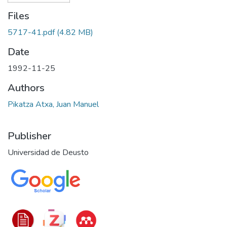
Files
5717-41.pdf
(4.82 MB)
Date
1992-11-25
Authors
Pikatza Atxa, Juan Manuel
Publisher
Universidad de Deusto