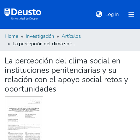
(current)
Log In
Home
Investigación
Artículos
DeustoTeka
La percepción del clima social en instituciones penitenciarias y su relación con el apoyo social retos y oportunidades
La percepción del clima social en
Communities
instituciones penitenciarias y su
&
Collections
relación con el apoyo social retos y
oportunidades
All of DSpace
Statistics
Policies